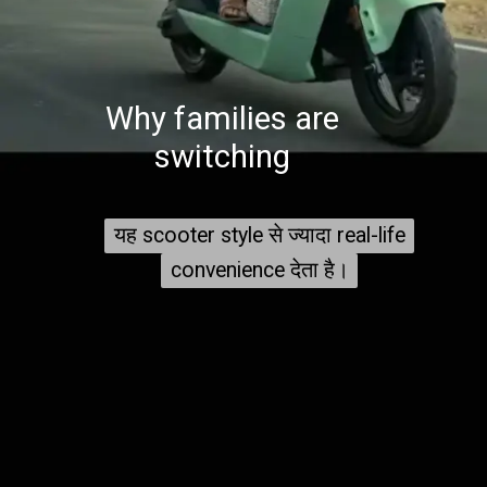
Why families are
switching
यह scooter style से ज्यादा real-life
यह scooter style से ज्यादा real-life
convenience देता है।
convenience देता है।