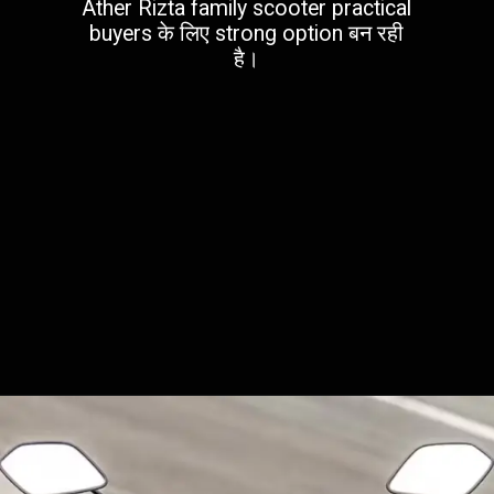
Ather Rizta family scooter practical
buyers के लिए strong option बन रही
है।
Opening
https://www.atherenergy.com/